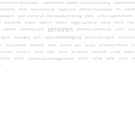
arbeit bei den nebengruppen
mitarbeit bei der mitglieder- und kassenverwaltung
mitarbeit bei tre
öffentlichkeitsarbeit
hbarschaft
nähen
naturwissenschaft
neugeborene
ohl
oldtimer
polit. und berufl. interessenvertretung
politik
plakatieren
politische jugendverbände
religion und kirche
t
pressearbeit
projekte
radfahren
rechtlich
rettung
rikscha
rotes
senioren
selbsthilfe
selbsthilfegruppen
seniorinnen und senioren
service
sitzu
sport und bewegung
sport
n gehen
spaziergang
sprachförderunglesen
sprachvermi
technik
en
sturzprävention
suizidalität
tanzen
tauchen
team
technisches hilfswerk
th
unterr
tierschutz
tischtennis
trainer
trauer
trinken
übungsleiter
ukrainehilfe
umwelt
verwaltung und organisation
nisation
verkauf
vorlesen
vortrag
wahlen
wasser
we
n