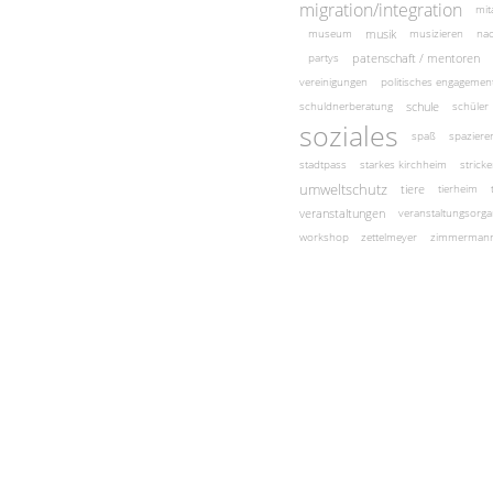
migration/integration
mit
musik
museum
musizieren
nac
patenschaft / mentoren
partys
vereinigungen
politisches engagemen
schule
schuldnerberatung
schüler
soziales
spaß
spaziere
stadtpass
starkes kirchheim
strick
umweltschutz
tiere
tierheim
veranstaltungen
veranstaltungsorga
workshop
zettelmeyer
zimmerman