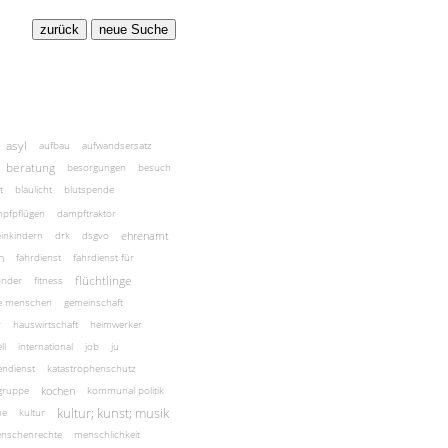
asyl
aufbau
aufwandsersatz
beratung
besorgungen
besuch
t
blaulicht
blutspende
pfpflügen
dampftraktor
ehrenamt
einkindern
drk
dsgvo
n
fahrdienst
fahrdienst für
flüchtlinge
onder
fitness
te menschen
gemeinschaft
r
hauswirtschaft
heimwerker
ll
international
job
ju
endienst
katastrophenschutz
kochen
rgruppe
kommunal politik
kultur; kunst; musik
he
kultur
nschenrechte
menschlichkeit