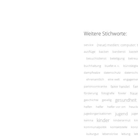
Weitere Stichworte:
(neue) medien; computer; 
service
ausflüge
backen
bardienst
bastel
besuchsdienst
beteiligung
betreu
buchhaltung
buefet e. v.
bürotätigke
dampfwalze
datenschutz
datenschu
ehrenamtlich
eine welt
engageme
fam
fairer handel
parkinsonkranke
fraue
förderung
fotografie
fowler
gesundheit
geschichte
gesellig
helfen
helfer
helfer vor ort
heuck
jugend
jugedorganisationen
juge
kinder
kemna
kinderarmut
ki
kommunalpolitik
kontaktstelle
konz
kulturgut
lebenskrise
leitung
le