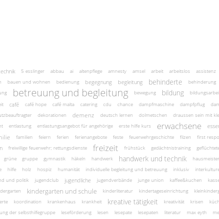
technik
5 esslinger
abbau
ai
altenpflege
amnesty
amsel
arbeit
arbeitslos
assistenz
behinderte
begegnung
begleitung
n
bauen und wohnen
bedienung
behinderung
betreuung und begleitung
bildung
ung
bewegung
bildungsarbei
café
it
café hope
café malta
catering
cdu
chance
dampfmaschine
dampfpflug
dam
demenz
tzbeauftragter
dekorationen
deutsch lernen
dolmetschen
draussen sein mit kl
erwachsene
esse
nt
entlastung
entlastungsangebot für angehörige
erste hilfe kurs
ilie
familien
feiern
ferien
ferienangebote
feste
feuerwehrgeschichte
filzen
first resp
freizeit
n
freiwillige feuerwehr; rettungsdienste
frühstück
gedächtnistraining
geflüchte
handwerk und technik
grüne
gruppe
gymnastik
häkeln
handwerk
hausmeiste
e
hilfe
holz
hospiz
humanität
individuelle begleitung und betreuung
inklusiv
interkulture
jugendliche
nd und politik
jugendclub
jugendverbände
junge union
kaffee&kuchen
kass
kindergarten und schule
ndergarten
kinderliteratur
kindertageseinrichtung
kleinkinde
kreative tätigkeit
erte
koordination
krankenhaus
krankheit
kreativität
krisen
küc
itung der selbsthilfegruppe
leseförderung
lesen
lesepate
lesepaten
literatur
max eyth
me