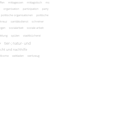
ffen
mittagessen
mittagstisch
ms
organisation
partizipation
party
politische organisationen
politische
 kreuz
sanitätsdienst
schreiner
ngen
sozialarbeit
soziale arbeit
ttlung
spülen
stadtbücherei
tier-; natur- und
w
icht und nachhilfe
llcome
weltladen
werkzeug