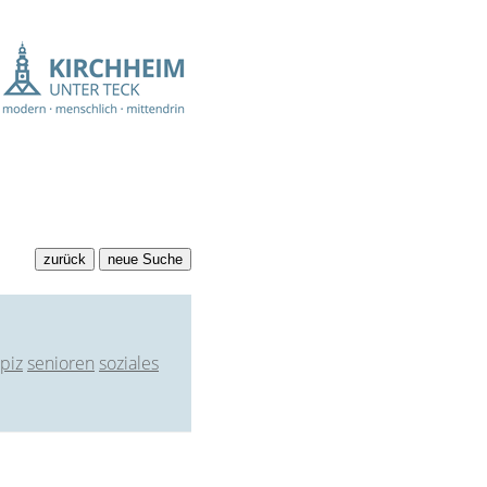
piz
senioren
soziales