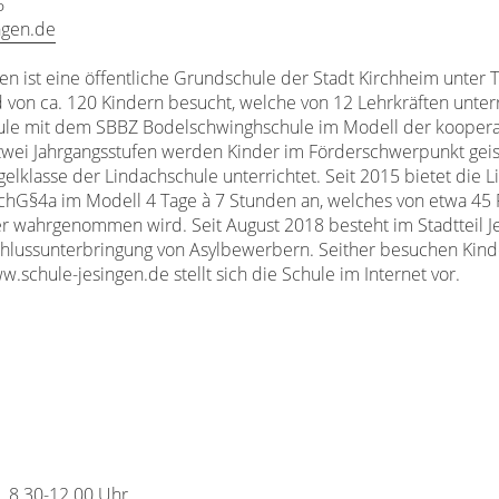
6
ngen.de
en ist eine öffentliche Grundschule der Stadt Kirchheim unter T
d von ca. 120 Kindern besucht, welche von 12 Lehrkräften unter
ule mit dem SBBZ Bodelschwinghschule im Modell der koopera
 zwei Jahrgangsstufen werden Kinder im Förderschwerpunkt geis
lklasse der Lindachschule unterrichtet. Seit 2015 bietet die L
hG§4a im Modell 4 Tage à 7 Stunden an, welches von etwa 45 
r wahrgenommen wird. Seit August 2018 besteht im Stadtteil J
chlussunterbringung von Asylbewerbern. Seither besuchen Kind
.schule-jesingen.de stellt sich die Schule im Internet vor.
r. 8.30-12.00 Uhr