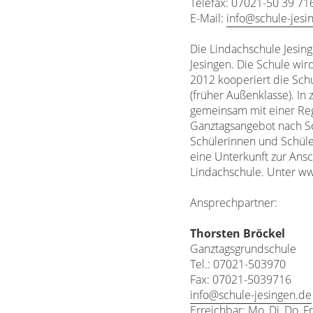
Telefax: 07021-50 39 71
E-Mail:
info@schule-jesi
Die Lindachschule Jesing
Jesingen. Die Schule wir
2012 kooperiert die Sch
(früher Außenklasse). In
gemeinsam mit einer Rege
Ganztagsangebot nach Sc
Schülerinnen und Schüle
eine Unterkunft zur Ans
Lindachschule. Unter www
Ansprechpartner:
Thorsten Bröckel
Ganztagsgrundschule
Tel.: 07021-503970
Fax: 07021-5039716
info@schule-jesingen.de
Erreichbar: Mo.,Di.,Do.,F